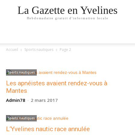
La Gazette en Yvelines
Hebdomadaire gratuit d'information locale
Accueil
Sports nautiques
Page 2
SPORTS NAUTIQUES
Sports nautiques
Les apnéistes avaient rendez-vous à
Mantes
Admin78
-
2 mars 2017
Sports nautiques
L’Yvelines nautic race annulée