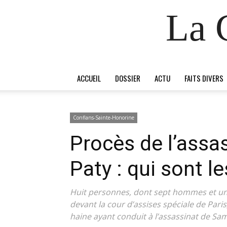
La 
ACCUEIL
DOSSIER
ACTU
FAITS DIVERS
Conflans-Sainte-Honorine
Procès de l’assa
Paty : qui sont l
Huit personnes, dont sept hommes et un
devant la cour d’assises spéciale de Pari
haine ayant conduit à l’assassinat de Samu