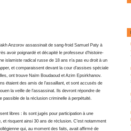
ullakh Anzorov assassinait de sang-froid Samuel Paty à
ès avoir poignardé et décapité le professeur d’histoire-
ne islamiste radical russe de 18 ans n’a pas eu droit à un
pper, et comparaissent devant la cour d’assises spéciale
elles, ont trouve Naïm Boudaoud et Azim Epsirkhanov.
 étaient des amis de l’assaillant, et sont accusés de
uen la veille de l’assassinat. Ils devront répondre de
e passible de la réclusion criminelle à perpétuité.
nt libres : ils sont jugés pour participation à une
le, et risquent ainsi 30 ans de réclusion. C’est notamment
ollégienne qui, au moment des faits, avait affirmé de