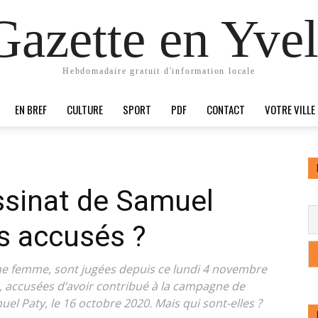
Gazette en Yvel
Hebdomadaire gratuit d'information locale
EN BREF
CULTURE
SPORT
PDF
CONTACT
VOTRE VILLE
ssinat de Samuel
es accusés ?
e femme, sont jugées depuis ce lundi 4 novembre
s, accusées d’avoir contribué à la campagne de
el Paty, le 16 octobre 2020. Mais qui sont-elles ?