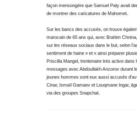
façon mensongère que Samuel Paty avait dem
de montrer des caricatures de Mahomet.
Sur les bancs des accusés, on trouve égalemen
marocain de 65 ans qui, avec Brahim Chnina
sur les réseaux sociaux dans le but, selon l’a
sentiment de haine » et « ainsi préparer plu
Priscilla Mangel, trentenaire très active dans
messages avec Abdoullakh Anzorov durant les j
jeunes hommes sont eux aussi accusés d’avoir
Cinar, Ismaïl Gamaev et Louqmane Ingar, âgés 
via des groupes Snapchat.