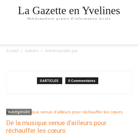
La Gazette en Yvelines
Hebdomadaire gratuit d'information locale
Accueil
Auteurs
Articles postés par
FLAVIEN-BELPAUME
0 ARTICLES
0 Commentaires
Aubergenville
De la musique venue d’ailleurs pour
réchauffer les cœurs