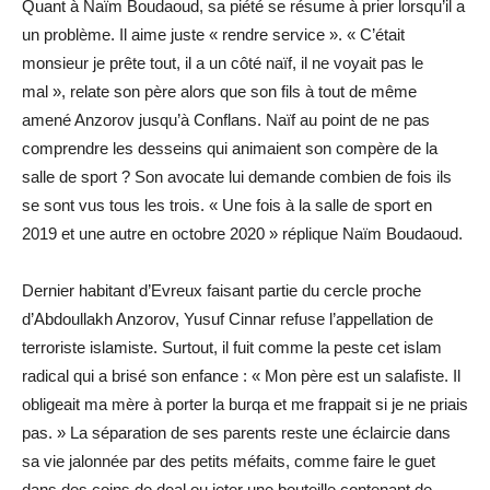
Quant à Naïm Boudaoud, sa piété se résume à prier lorsqu’il a
un problème. Il aime juste « rendre service ». « C’était
monsieur je prête tout, il a un côté naïf, il ne voyait pas le
mal », relate son père alors que son fils à tout de même
amené Anzorov jusqu’à Conflans. Naïf au point de ne pas
comprendre les desseins qui animaient son compère de la
salle de sport ? Son avocate lui demande combien de fois ils
se sont vus tous les trois. « Une fois à la salle de sport en
2019 et une autre en octobre 2020 » réplique Naïm Boudaoud.
Dernier habitant d’Evreux faisant partie du cercle proche
d’Abdoullakh Anzorov, Yusuf Cinnar refuse l’appellation de
terroriste islamiste. Surtout, il fuit comme la peste cet islam
radical qui a brisé son enfance : « Mon père est un salafiste. Il
obligeait ma mère à porter la burqa et me frappait si je ne priais
pas. » La séparation de ses parents reste une éclaircie dans
sa vie jalonnée par des petits méfaits, comme faire le guet
dans des coins de deal ou jeter une bouteille contenant de