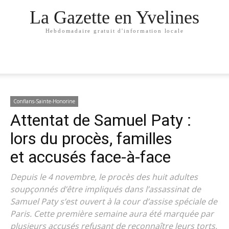
La Gazette en Yvelines
Hebdomadaire gratuit d'information locale
Conflans-Sainte-Honorine
Attentat de Samuel Paty :
lors du procès, familles
et accusés face-à-face
Depuis le 4 novembre, le procès des huit adultes
soupçonnés d’être impliqués dans l’assassinat de
Samuel Paty s’est ouvert à la cour d’assise spéciale de
Paris. Cette première semaine aura été marquée par
plusieurs accusés refusant de reconnaître leurs torts,