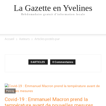
La Gazette en Yvelines
Hebdomadaire gratuit d'information locale
Accueil
Auteurs
Articles postés par
LUCILE-GIROUSSENS
0 ARTICLES
0 Commentaires
Poissy
Covid-19 : Emmanuel Macron prend la
température avant de nouvelles mesures